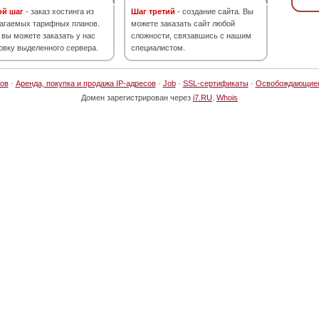
ой шаг
- заказ хостинга из
Шаг третий
- создание сайта. Вы
агаемых тарифных планов.
можете заказать сайт любой
 вы можете заказать у нас
сложности, связавшись с нашим
овку выделенного сервера.
специалистом.
ов
·
Аренда, покупка и продажа IP-адресов
·
Job
·
SSL-сертификаты
·
Освобождающие
Домен зарегистрирован через
i7.RU
.
Whois