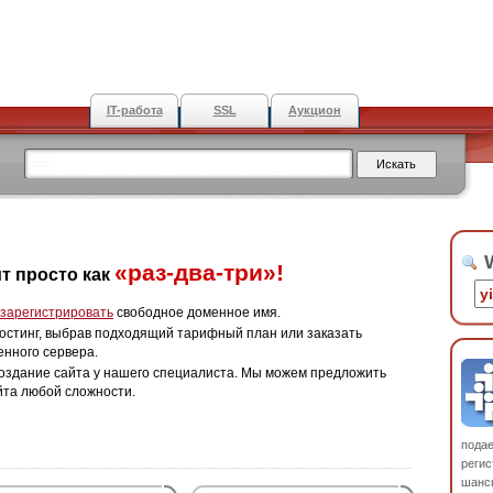
IT-работа
SSL
Аукцион
W
«раз-два-три»!
т просто как
зарегистрировать
свободное доменное имя.
остинг, выбрав подходящий тарифный план или заказать
енного сервера.
оздание сайта у нашего специалиста. Мы можем предложить
йта любой сложности.
пода
регис
шанс