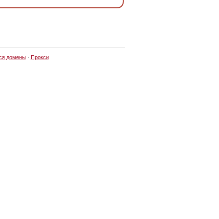
ся домены
·
Прокси