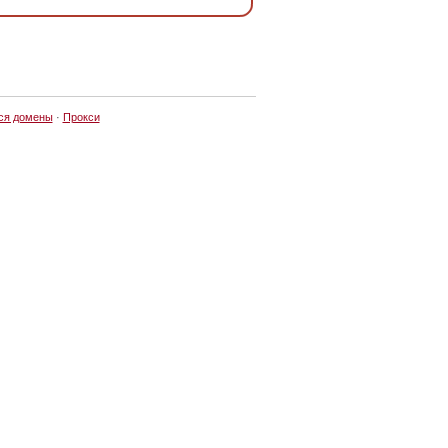
ся домены
·
Прокси