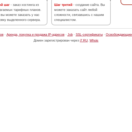
ой шаг
- заказ хостинга из
Шаг третий
- создание сайта. Вы
агаемых тарифных планов.
можете заказать сайт любой
 вы можете заказать у нас
сложности, связавшись с нашим
овку выделенного сервера.
специалистом.
ов
·
Аренда, покупка и продажа IP-адресов
·
Job
·
SSL-сертификаты
·
Освобождающие
Домен зарегистрирован через
i7.RU
.
Whois