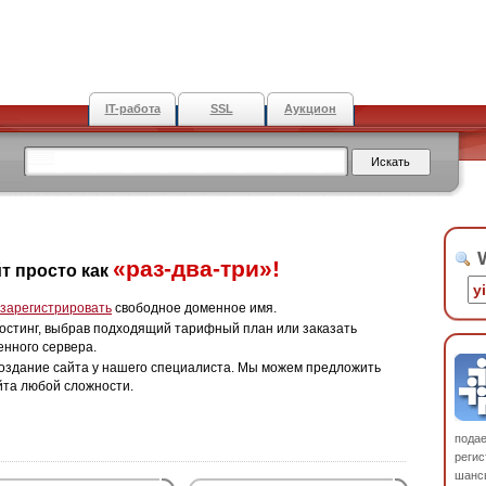
IT-работа
SSL
Аукцион
W
«раз-два-три»!
т просто как
зарегистрировать
свободное доменное имя.
остинг, выбрав подходящий тарифный план или заказать
енного сервера.
оздание сайта у нашего специалиста. Мы можем предложить
йта любой сложности.
пода
регис
шанс