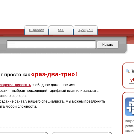
IT-работа
SSL
Аукцион
W
«раз-два-три»!
т просто как
зарегистрировать
свободное доменное имя.
остинг, выбрав подходящий тарифный план или заказать
енного сервера.
оздание сайта у нашего специалиста. Мы можем предложить
йта любой сложности.
пода
регис
шанс