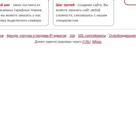
ой шаг
- заказ хостинга из
Шаг третий
- создание сайта. Вы
агаемых тарифных планов.
можете заказать сайт любой
 вы можете заказать у нас
сложности, связавшись с нашим
овку выделенного сервера.
специалистом.
ов
·
Аренда, покупка и продажа IP-адресов
·
Job
·
SSL-сертификаты
·
Освобождающие
Домен зарегистрирован через
i7.RU
.
Whois