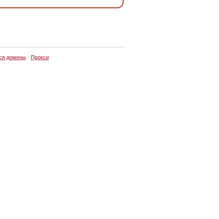
ся домены
·
Прокси