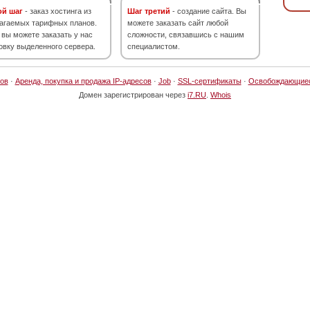
ой шаг
- заказ хостинга из
Шаг третий
- создание сайта. Вы
агаемых тарифных планов.
можете заказать сайт любой
 вы можете заказать у нас
сложности, связавшись с нашим
овку выделенного сервера.
специалистом.
ов
·
Аренда, покупка и продажа IP-адресов
·
Job
·
SSL-сертификаты
·
Освобождающие
Домен зарегистрирован через
i7.RU
.
Whois