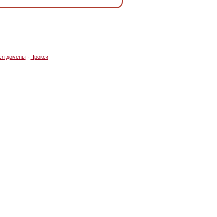
ся домены
·
Прокси