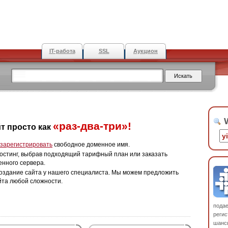
IT-работа
SSL
Аукцион
W
«раз-два-три»!
т просто как
зарегистрировать
свободное доменное имя.
остинг, выбрав подходящий тарифный план или заказать
енного сервера.
оздание сайта у нашего специалиста. Мы можем предложить
йта любой сложности.
пода
регис
шанс