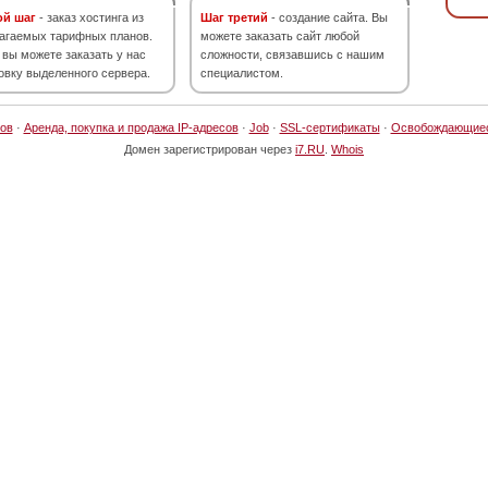
ой шаг
- заказ хостинга из
Шаг третий
- создание сайта. Вы
агаемых тарифных планов.
можете заказать сайт любой
 вы можете заказать у нас
сложности, связавшись с нашим
овку выделенного сервера.
специалистом.
ов
·
Аренда, покупка и продажа IP-адресов
·
Job
·
SSL-сертификаты
·
Освобождающие
Домен зарегистрирован через
i7.RU
.
Whois