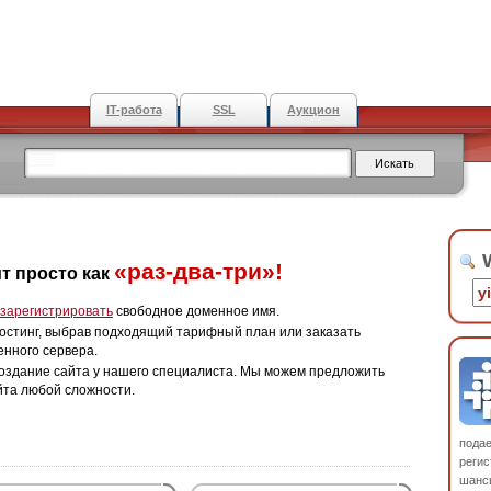
IT-работа
SSL
Аукцион
W
«раз-два-три»!
т просто как
зарегистрировать
свободное доменное имя.
остинг, выбрав подходящий тарифный план или заказать
енного сервера.
оздание сайта у нашего специалиста. Мы можем предложить
йта любой сложности.
пода
регис
шанс