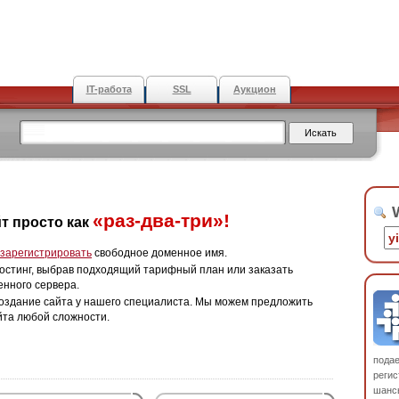
IT-работа
SSL
Аукцион
W
«раз-два-три»!
т просто как
зарегистрировать
свободное доменное имя.
остинг, выбрав подходящий тарифный план или заказать
енного сервера.
оздание сайта у нашего специалиста. Мы можем предложить
йта любой сложности.
пода
регис
шанс