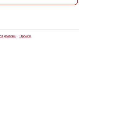
ся домены
·
Прокси