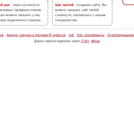
ой шаг
- заказ хостинга из
Шаг третий
- создание сайта. Вы
агаемых тарифных планов.
можете заказать сайт любой
 вы можете заказать у нас
сложности, связавшись с нашим
овку выделенного сервера.
специалистом.
ов
·
Аренда, покупка и продажа IP-адресов
·
Job
·
SSL-сертификаты
·
Освобождающие
Домен зарегистрирован через
i7.RU
.
Whois