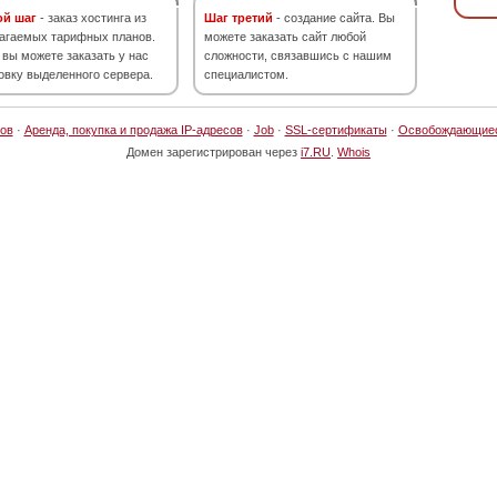
ой шаг
- заказ хостинга из
Шаг третий
- создание сайта. Вы
агаемых тарифных планов.
можете заказать сайт любой
 вы можете заказать у нас
сложности, связавшись с нашим
овку выделенного сервера.
специалистом.
ов
·
Аренда, покупка и продажа IP-адресов
·
Job
·
SSL-сертификаты
·
Освобождающие
Домен зарегистрирован через
i7.RU
.
Whois