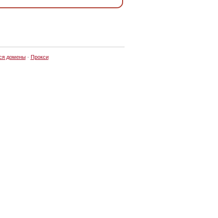
ся домены
·
Прокси