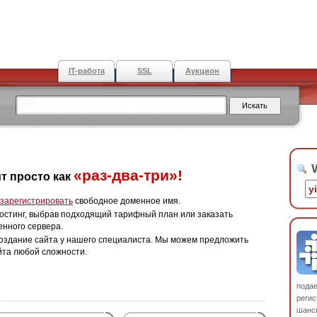
IT-работа
SSL
Аукцион
W
«раз-два-три»!
т просто как
зарегистрировать
свободное доменное имя.
остинг, выбрав подходящий тарифный план или заказать
енного сервера.
оздание сайта у нашего специалиста. Мы можем предложить
йта любой сложности.
пода
регис
шанс