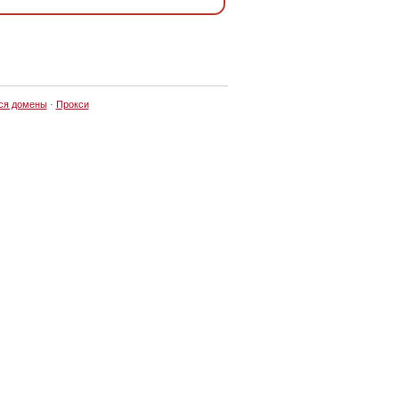
ся домены
·
Прокси