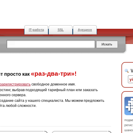
IT-работа
SSL
Аукцион
W
«раз-два-три»!
т просто как
зарегистрировать
свободное доменное имя.
остинг, выбрав подходящий тарифный план или заказать
енного сервера.
оздание сайта у нашего специалиста. Мы можем предложить
йта любой сложности.
пода
регис
шанс