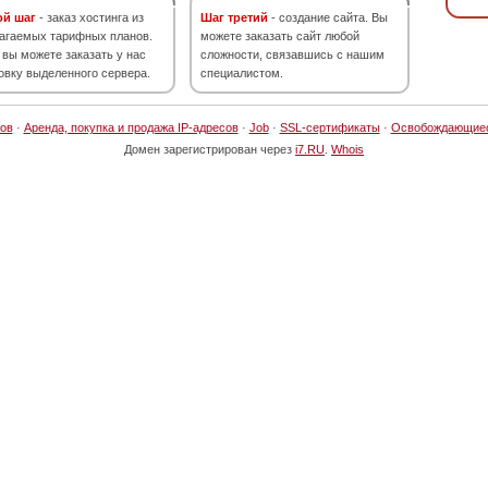
ой шаг
- заказ хостинга из
Шаг третий
- создание сайта. Вы
агаемых тарифных планов.
можете заказать сайт любой
 вы можете заказать у нас
сложности, связавшись с нашим
овку выделенного сервера.
специалистом.
ов
·
Аренда, покупка и продажа IP-адресов
·
Job
·
SSL-сертификаты
·
Освобождающие
Домен зарегистрирован через
i7.RU
.
Whois