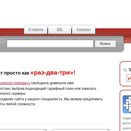
IT-работа
SSL
Аукцион
W
«раз-два-три»!
т просто как
зарегистрировать
свободное доменное имя.
остинг, выбрав подходящий тарифный план или заказать
енного сервера.
оздание сайта у нашего специалиста. Мы можем предложить
йта любой сложности.
пода
регис
шанс