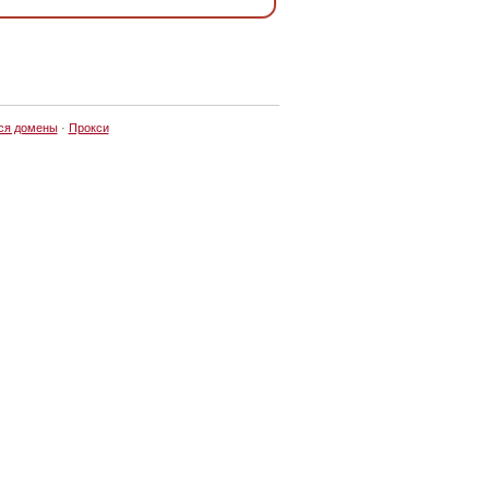
ся домены
·
Прокси