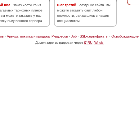
ой шаг
- заказ хостинга из
Шаг третий
- создание сайта. Вы
агаемых тарифных планов.
можете заказать сайт любой
 вы можете заказать у нас
сложности, связавшись с нашим
овку выделенного сервера.
специалистом.
ов
·
Аренда, покупка и продажа IP-адресов
·
Job
·
SSL-сертификаты
·
Освобождающие
Домен зарегистрирован через
i7.RU
.
Whois