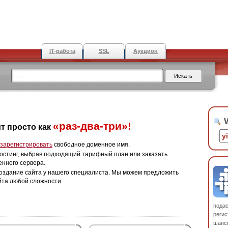
IT-работа
SSL
Аукцион
W
«раз-два-три»!
т просто как
зарегистрировать
свободное доменное имя.
остинг, выбрав подходящий тарифный план или заказать
енного сервера.
оздание сайта у нашего специалиста. Мы можем предложить
йта любой сложности.
пода
регис
шанс