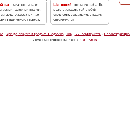
ой шаг
- заказ хостинга из
Шаг третий
- создание сайта. Вы
агаемых тарифных планов.
можете заказать сайт любой
 вы можете заказать у нас
сложности, связавшись с нашим
овку выделенного сервера.
специалистом.
ов
·
Аренда, покупка и продажа IP-адресов
·
Job
·
SSL-сертификаты
·
Освобождающие
Домен зарегистрирован через
i7.RU
.
Whois