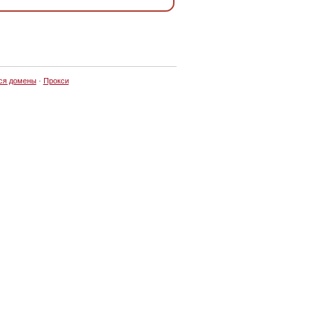
ся домены
·
Прокси